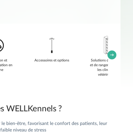
on et
Accessoires et options
Solutions d’armoires
ation en
et de rangement pour
ne
les cliniques
vétérinaires
les WELLKennels ?
e bien-être, favorisant le confort des patients, leur
faible niveau de stress