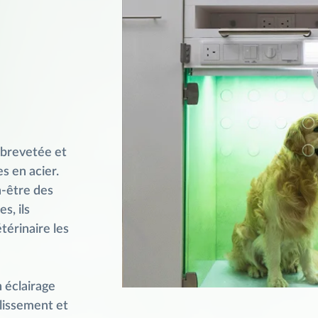
 brevetée et
s en acier.
n-être des
s, ils
érinaire les
 éclairage
blissement et