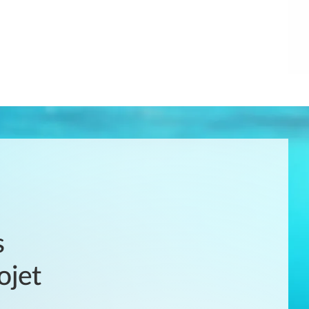
s
ojet