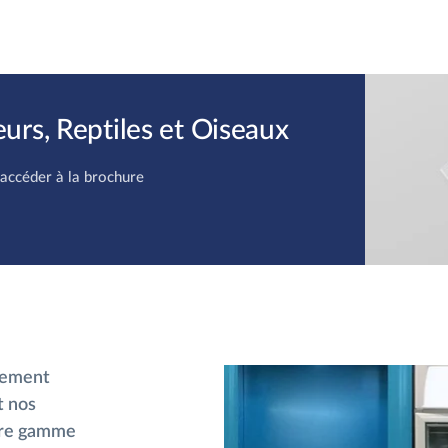
rs, Reptiles et Oiseaux
 accéder à la brochure
ncement
t nos
tre gamme