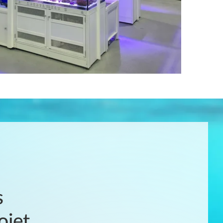
s
ojet