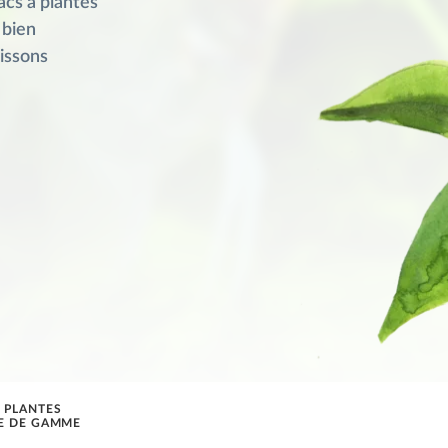
acs à plantes
 bien
oissons
 PLANTES
E DE GAMME