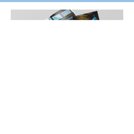
Aquariums/Bassins - Rongeurs,
Reptiles et Oiseaux
Veuillez compléter le formulaire ci-dessous pour
accéder à la brochure
OUVRIR LE TÉLÉCHARGEMENT
Nos bassins d'eau froide d'entrée de gamme sont