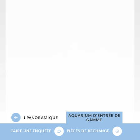
AQUARIUM D'ENTRÉE DE
U
BASSIN PANORAMIQUE
GAMME
FAIRE UNE ENQUÊTE
PIÈCES DE RECHANGE