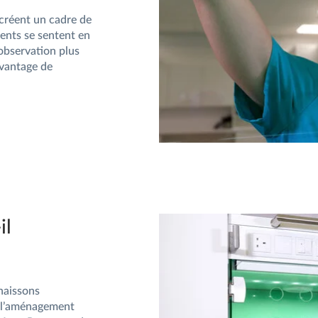
créent un cadre de
ients se sentent en
’observation plus
avantage de
il
naissons
et l’aménagement