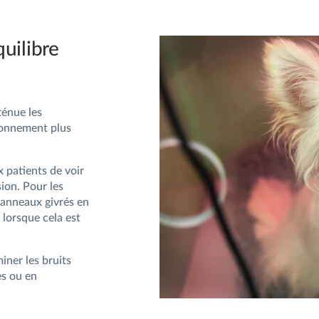
quilibre
ténue les
ironnement plus
x patients de voir
ion. Pour les
panneaux givrés en
 lorsque cela est
iner les bruits
es ou en