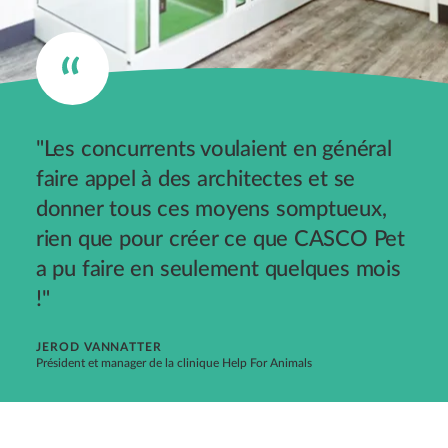
"Les concurrents voulaient en général
faire appel à des architectes et se
donner tous ces moyens somptueux,
rien que pour créer ce que CASCO Pet
a pu faire en seulement quelques mois
!"
JEROD VANNATTER
Président et manager de la clinique Help For Animals