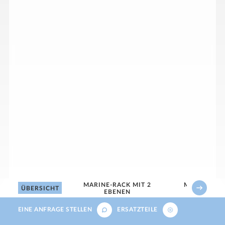
MARINE-RACK MIT 2
MARINE-RAC
ÜBERSICHT
EBENEN
EBEN
EINE ANFRAGE STELLEN
ERSATZTEILE