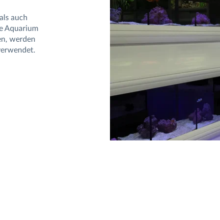
als auch
lne Aquarium
en, werden
verwendet.