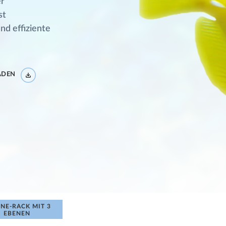
er
st
nd effiziente
ADEN
NE-RACK MIT 3
EBENEN