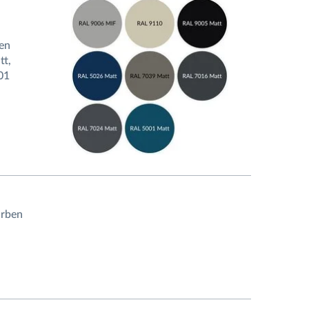
en
tt,
01
arben