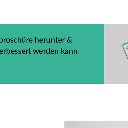
rbroschüre herunter &
 verbessert werden kann