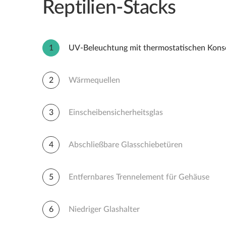
Reptilien-Stacks
1
UV-Beleuchtung mit thermostatischen Kons
2
Wärmequellen
3
Einscheibensicherheitsglas
4
Abschließbare Glasschiebetüren
5
Entfernbares Trennelement für Gehäuse
6
Niedriger Glashalter