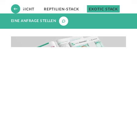
ÜBERSICHT
REPTILIEN-STACK
EXOTIC STACK
EINE ANFRAGE STELLEN
Laden Sie unsere
Veterinärbroschüre herunter &
sehen Sie, wie Ihre Praxis
verbessert werden kann
JETZT HERUNTERLADEN