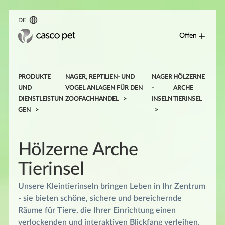
DE
Offen
PRODUKTE
NAGER, REPTILIEN- UND
NAGER
HÖLZERNE
UND
VOGEL ANLAGEN FÜR DEN
-
ARCHE
DIENSTLEISTUN
ZOOFACHHANDEL
INSELN
TIERINSEL
GEN
Hölzerne Arche
Tierinsel
Unsere Kleintierinseln bringen Leben in Ihr Zentrum
- sie bieten schöne, sichere und bereichernde
Räume für Tiere, die Ihrer Einrichtung einen
verlockenden und interaktiven Blickfang verleihen,