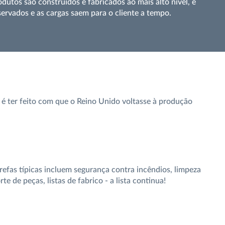
utos são construídos e fabricados ao mais alto nível, e
servados e as cargas saem para o cliente a tempo.
 ter feito com que o Reino Unido voltasse à produção
refas típicas incluem segurança contra incêndios, limpeza
e de peças, listas de fabrico - a lista continua!