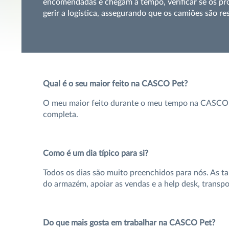
encomendadas e chegam a tempo, verificar se os prod
gerir a logística, assegurando que os camiões são re
Qual é o seu maior feito na CASCO Pet?
O meu maior feito durante o meu tempo na CASCO é
completa.
Como é um dia típico para si?
Todos os dias são muito preenchidos para nós. As ta
do armazém, apoiar as vendas e a help desk, transport
Do que mais gosta em trabalhar na CASCO Pet?