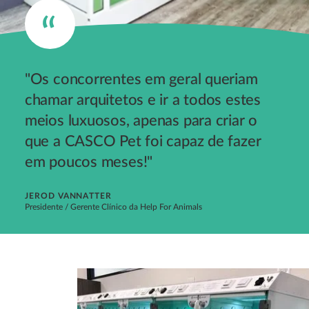
"Os concorrentes em geral queriam
chamar arquitetos e ir a todos estes
meios luxuosos, apenas para criar o
que a CASCO Pet foi capaz de fazer
em poucos meses!"
JEROD VANNATTER
Presidente / Gerente Clínico da Help For Animals