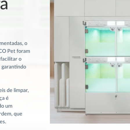
a
vimentadas, o
SCO Pet foram
acilitar o
, garantindo
is de limpar,
ça é
ndo um
ordem, que
es.