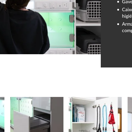
Gave
Caix
higi
Armá
comp