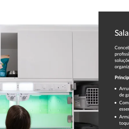
Sal
Conceb
profiss
soluçõ
organi
Princip
Arru
de g
Comp
esse
Armá
toqu