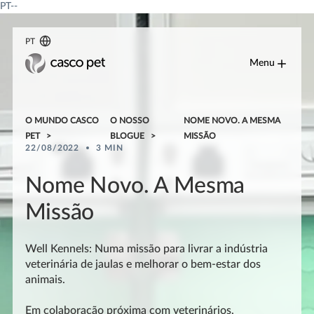
PT--
PT
Menu
O MUNDO CASCO
O NOSSO
NOME NOVO. A MESMA
PET
BLOGUE
MISSÃO
22/08/2022
3 MIN
Nome Novo. A Mesma
Missão
Well Kennels: Numa missão para livrar a indústria
veterinária de jaulas e melhorar o bem-estar dos
animais.
Em colaboração próxima com veterinários,